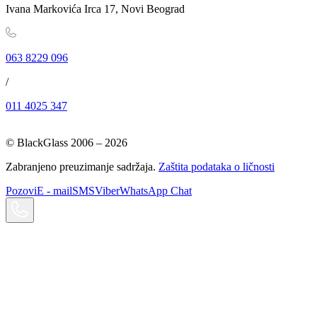
Ivana Markovića Irca 17, Novi Beograd
063 8229 096
/
011 4025 347
© BlackGlass 2006 –
2026
Zabranjeno preuzimanje sadržaja.
Zaštita podataka o ličnosti
Pozovi
E - mail
SMS
Viber
WhatsApp Chat