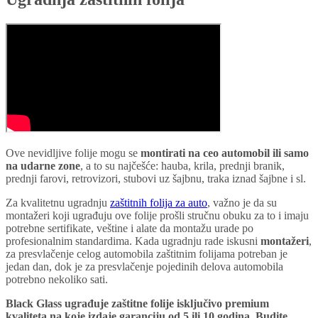
Ove nevidljive folije mogu se
montirati na ceo automobil ili samo
na udarne zone
, a to su najčešće: hauba, krila, prednji branik,
prednji farovi, retrovizori, stubovi uz šajbnu, traka iznad šajbne i sl.
Za kvalitetnu ugradnju
zaštitnih folija za auto
, važno je da su
montažeri koji ugrađuju ove folije prošli stručnu obuku za to i imaju
potrebne sertifikate, veštine i alate da montažu urade po
profesionalnim standardima. Kada ugradnju rade iskusni
montažeri
,
za presvlačenje celog automobila zaštitnim folijama potreban je
jedan dan, dok je za presvlačenje pojedinih delova automobila
potrebno nekoliko sati.
Black Glass ugrađuje zaštitne folije isključivo premium
kvaliteta na koje izdaje garanciju od 5 ili 10 godina. Budite