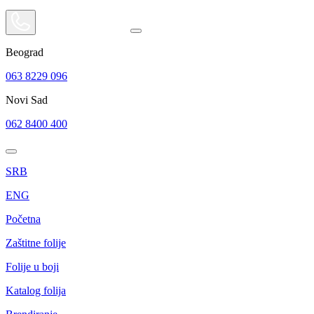
Beograd
063 8229 096
Novi Sad
062 8400 400
SRB
ENG
Početna
Zaštitne folije
Folije u boji
Katalog folija