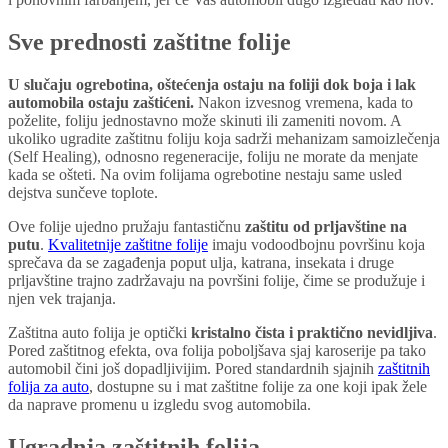
Sve prednosti zaštitne folije
U slučaju ogrebotina, oštećenja ostaju na foliji dok boja i lak
automobila ostaju zaštićeni.
Nakon izvesnog vremena, kada to
poželite, foliju jednostavno može skinuti ili zameniti novom. A
ukoliko ugradite zaštitnu foliju koja sadrži mehanizam samoizlečenja
(Self Healing), odnosno regeneracije, foliju ne morate da menjate
kada se ošteti. Na ovim folijama ogrebotine nestaju same usled
dejstva sunčeve toplote.
Ove folije ujedno pružaju fantastičnu
zaštitu od prljavštine na
putu
.
Kvalitetnije zaštitne folije
imaju vodoodbojnu površinu koja
sprečava da se zagađenja poput ulja, katrana, insekata i druge
prljavštine trajno zadržavaju na površini folije, čime se produžuje i
njen vek trajanja.
Zaštitna auto folija je optički
kristalno čista i praktično nevidljiva
.
Pored zaštitnog efekta, ova folija poboljšava sjaj karoserije pa tako
automobil čini još dopadljivijim. Pored standardnih sjajnih
zaštitnih
folija za auto
, dostupne su i mat zaštitne folije za one koji ipak žele
da naprave promenu u izgledu svog automobila.
Ugradnja zaštitnih folija