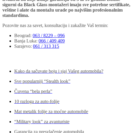
sigurni da Black Glass montažeri imaju sve potrebne sertifikate,
veštine i alate da montažu urade po najvišim profesionalnim
standardima.
Pozovite nas za savet, konsultaciju i zakažite Vaš termin:
Beograd
:
063 / 8229 – 096
Banja Luka
:
066 / 409 409
Sarajevo
:
061 / 313 315
Pogledajte još...
Kako da sačuvate boju i sjaj Vašeg automobila?
Sve popularniji “Stealth look”
Čuvena “bela perla”
10 razloga za auto-folije
Mat metalik folije za moćne automobile
“Military look” za avanturiste
Garancija za presvlačenje automobila