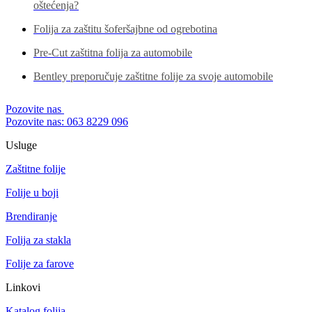
oštećenja?
Folija za zaštitu šoferšajbne od ogrebotina
Pre-Cut zaštitna folija za automobile
Bentley preporučuje zaštitne folije za svoje automobile
Pozovite nas
Pozovite nas: 063 8229 096
Usluge
Zaštitne folije
Folije u boji
Brendiranje
Folija za stakla
Folije za farove
Linkovi
Katalog folija