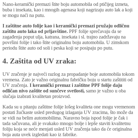
Nano-keramički premazi štite boju automobila od ptičijeg izmeta,
buba i insekata, kao i mnogih agenasa koji nagrizaju auto lak a koji
se mogu naći na putu.
I zaštitne auto folije kao i keramički premazi pružaju odličnu
zaštitu auto laka od prljavštine.
PPF folije sprečavaju da se
zagađenja poput ulja, katrana, insekata i sl. trajno zadržavaju na
površini folije i tako štite originalnu boju automobila. U zimskom
periodu štite auto od soli i peska koji se posipaju po putu.
4. Zaštita od UV zraka:
UV zračenje je najveći razlog za propadanje boje automobila tokom
vremena. Zato je važno originalnu fabričku boju u startu zaštititi od
UV zračenja.
I keramički premaz i zaštitne PPF folije daju
odličan nivo zaštite od sunčeve svetlosti,
samo je važno u oba
slučaja izabrati kvalitetan proizvod.
Kada su u pitanju zaštitne folije lošeg kvaliteta one mogu vremenom
postati žućkaste usled predugog izlaganja UV zracima, što može da
se vidi na belim automobilima. Naravno boja ispod folije je čak i
tada sačuvana, ali je svakako mnogo bolje i lepše staviti kvalitetnu
foliju koja se neće menjati usled UV zračenja tako da će originalna
boja auta uvek izgledati kao iz fabrike.