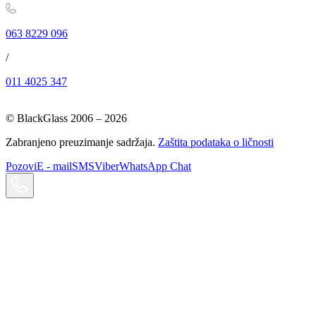
063 8229 096
/
011 4025 347
© BlackGlass 2006 –
2026
Zabranjeno preuzimanje sadržaja.
Zaštita podataka o ličnosti
Pozovi
E - mail
SMS
Viber
WhatsApp Chat