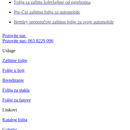
Folija za zaštitu šoferšajbne od ogrebotina
Pre-Cut zaštitna folija za automobile
Bentley preporučuje zaštitne folije za svoje automobile
Pozovite nas
Pozovite nas: 063 8229 096
Usluge
Zaštitne folije
Folije u boji
Brendiranje
Folija za stakla
Folije za farove
Linkovi
Katalog folija
Galerija