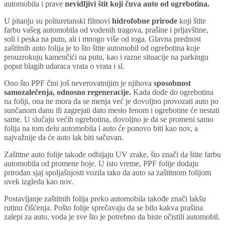
automobila i prave
nevidljivi štit koji čuva auto od ogrebotina.
U pitanju su poliuretanski filmovi
hidrofobne prirode
koji štite
farbu vašeg automobila od vodenih tragova, prašine i prljavštine,
soli i peska na putu, ali i mnogo više od toga. Glavna prednost
zaštitnih auto folija je to što štite automobil od ogrebotina koje
prouzrokuju kamenčići na putu, kao i razne situacije na parkingu
poput blagih udaraca vrata o vrata i sl.
Ono što PPF čini još neverovatnijim je njihova
sposobnost
samozalečenja, odnosno regeneracije.
Kada dođe do ogrebotina
na foliji, ona ne mora da se menja već je dovoljno provozati auto po
sunčanom danu ili zagrejati dato mesto fenom i ogrebotine će nestati
same. U slučaju većih ogrebotina, dovoljno je da se promeni samo
folija na tom delu automobila i auto će ponovo biti kao nov, a
najvažnije da će auto lak biti sačuvan.
Zaštitne auto folije takođe odbijaju UV zrake, što znači da štite farbu
automobila od promene boje. U isto vreme, PPF folije dodaju
prirodan sjaj spoljašnjosti vozila tako da auto sa zaštitnom folijom
uvek izgleda kao nov.
Postavljanje zaštitnih folija preko automobila takođe znači lakšu
rutinu čišćenja. Pošto folije sprečavaju da se bilo kakva prašina
zalepi za auto, voda je sve što je potrebno da biste očistili automobil.