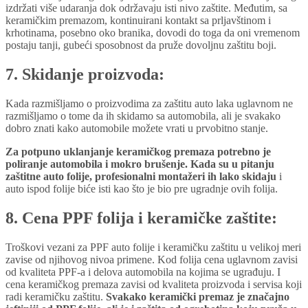
izdržati više udaranja dok održavaju isti nivo zaštite. Međutim, sa
keramičkim premazom, kontinuirani kontakt sa prljavštinom i
krhotinama, posebno oko branika, dovodi do toga da oni vremenom
postaju tanji, gubeći sposobnost da pruže dovoljnu zaštitu boji.
7. Skidanje proizvoda:
Kada razmišljamo o proizvodima za zaštitu auto laka uglavnom ne
razmišljamo o tome da ih skidamo sa automobila, ali je svakako
dobro znati kako automobile možete vrati u prvobitno stanje.
Za potpuno uklanjanje keramičkog premaza potrebno je
poliranje automobila i mokro brušenje. Kada su u pitanju
zaštitne auto folije, profesionalni montažeri ih lako skidaju
i
auto ispod folije biće isti kao što je bio pre ugradnje ovih folija.
8. Cena PPF folija i keramičke zaštite:
Troškovi vezani za PPF auto folije i keramičku zaštitu u velikoj meri
zavise od njihovog nivoa primene. Kod folija cena uglavnom zavisi
od kvaliteta PPF-a i delova automobila na kojima se ugrađuju. I
cena keramičkog premaza zavisi od kvaliteta proizvoda i servisa koji
radi keramičku zaštitu.
Svakako keramički premaz je značajno