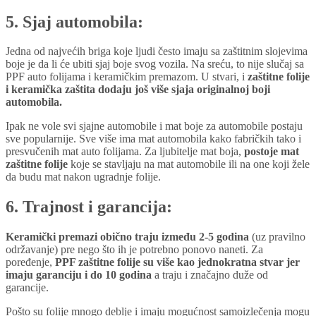
5. Sjaj automobila:
Jedna od najvećih briga koje ljudi često imaju sa zaštitnim slojevima
boje je da li će ubiti sjaj boje svog vozila. Na sreću, to nije slučaj sa
PPF auto folijama i keramičkim premazom. U stvari, i
zaštitne folije
i keramička zaštita dodaju još više sjaja originalnoj boji
automobila.
Ipak ne vole svi sjajne automobile i mat boje za automobile postaju
sve popularnije. Sve više ima mat automobila kako fabričkih tako i
presvučenih mat auto folijama. Za ljubitelje mat boja,
postoje mat
zaštitne folije
koje se stavljaju na mat automobile ili na one koji žele
da budu mat nakon ugradnje folije.
6. Trajnost i garancija:
Keramički premazi obično traju između 2-5 godina
(uz pravilno
održavanje) pre nego što ih je potrebno ponovo naneti. Za
poređenje,
PPF zaštitne folije su više kao jednokratna stvar jer
imaju garanciju i do 10 godina
a traju i značajno duže od
garancije.
Pošto su folije mnogo deblje i imaju mogućnost samoizlečenja mogu