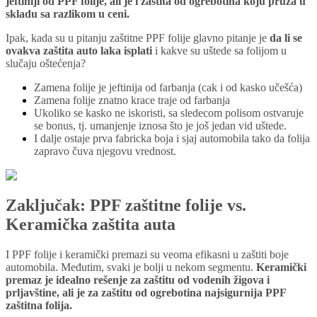
jeftiniji od PPF folije, ali je i zaštita od ogrebotina koju pruža u
skladu sa razlikom u ceni.
Ipak, kada su u pitanju zaštitne PPF folije glavno pitanje je
da li se
ovakva zaštita auto laka isplati
i kakve su uštede sa folijom u
slučaju oštećenja?
Zamena folije je jeftinija od farbanja (cak i od kasko učešća)
Zamena folije znatno krace traje od farbanja
Ukoliko se kasko ne iskoristi, sa sledecom polisom ostvaruje
se bonus, tj. umanjenje iznosa što je još jedan vid uštede.
I dalje ostaje prva fabricka boja i sjaj automobila tako da folija
zapravo čuva njegovu vrednost.
Zaključak: PPF zaštitne folije vs.
Keramička zaštita auta
I PPF folije i keramički premazi su veoma efikasni u zaštiti boje
automobila. Međutim, svaki je bolji u nekom segmentu.
Keramički
premaz je idealno rešenje za zaštitu od vodenih žigova i
prljavštine, ali je za zaštitu od ogrebotina najsigurnija PPF
zaštitna folija.