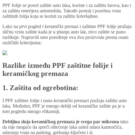
PPF folije se pored zaštite auto laka, koriste i za zaštitu farova, kao i
za zaštitu enterijera automobila. Takođe postoji i posebna vrsta
zaštitnih folija koja se koristi za zaštitu šoferšajbne.
Lako na prvi pogled i keramički premaz i zaštitne PPF folije pružaju
sličnu vrstu zaštite kada je u pitanju auto lak, nivo zaštite se puno
razlikuje. Napravili smo poređenje ova dva proizvoda prema osam
različitih kriterijuma:
Razlike između PPF zaštitne folije i
keramičkog premaza
1. Zaštita od ogrebotina:
I PPF zaštitne folije i nano-keramički premazi pružaju zaštitu auto
laka. Međutim, PPF je mnogo deblji od keramičke zaštite pa je u
tom pogledu mnogo efikasniji.
Debljina sloja keramičkog premaza je svega par mikrona
tako
da nije moguće da spreči oštećenje laka usled udara kamenčića,
udaranja vrata na parking, grebanja ključem i sl.