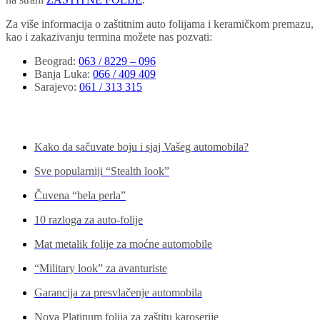
Za više informacija o zaštitnim auto folijama i keramičkom premazu,
kao i zakazivanju termina možete nas pozvati:
Beograd
:
063 / 8229 – 096
Banja Luka
:
066 / 409 409
Sarajevo
:
061 / 313 315
Pogledajte još...
Kako da sačuvate boju i sjaj Vašeg automobila?
Sve popularniji “Stealth look”
Čuvena “bela perla”
10 razloga za auto-folije
Mat metalik folije za moćne automobile
“Military look” za avanturiste
Garancija za presvlačenje automobila
Nova Platinum folija za zaštitu karoserije