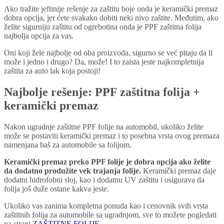
Ako tražite jeftinije rešenje za zaštitu boje onda je keramički premaz
dobra opcija, jer ćete svakako dobiti neki nivo zaštite. Međutim, ako
želite sigurniju zaštitu od ogrebotina onda je PPF zaštitna folija
najbolja opcija za vas.
Oni koji žele najbolje od oba proizvoda, sigurno se već pitaju da li
može i jedno i drugo? Da, može! I to zaista jeste najkompletnija
zaštita za auto lak koja postoji!
Najbolje rešenje: PPF zaštitna folija +
keramički premaz
Nakon ugradnje zaštitne PPF folije na automobil, ukoliko želite
može se postaviti keramički premaz i to posebna vrsta ovog premaza
namenjana baš za automobile sa folijom.
Keramički premaz preko PPF folije je dobra opcija ako želite
da dodatno produžite vek trajanja folije.
Keramički premaz daje
dodatni hidrofobni sloj, kao i dodatnu UV zaštitu i osigurava da
folija još duže ostane kakva jeste.
Ukoliko vas zanima kompletna ponuda kao i cenovnik svih vrsta
zaštitnih folija za automobile sa ugradnjom, sve to možete pogledati
na strani
ZAŠTITNE FOLIJE
.