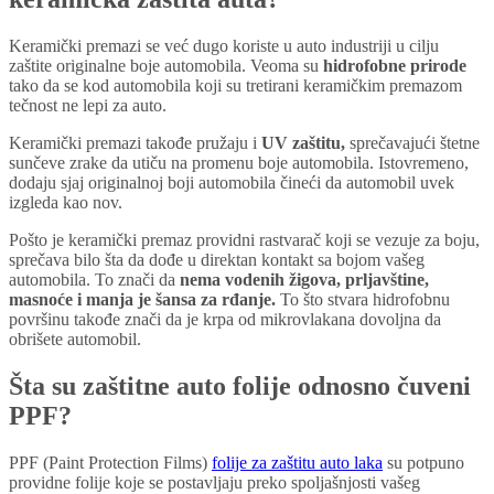
Keramički premazi se već dugo koriste u auto industriji u cilju
zaštite originalne boje automobila. Veoma su
hidrofobne prirode
tako da se kod automobila koji su tretirani keramičkim premazom
tečnost ne lepi za auto.
Keramički premazi takođe pružaju i
UV zaštitu,
sprečavajući štetne
sunčeve zrake da utiču na promenu boje automobila. Istovremeno,
dodaju sjaj originalnoj boji automobila čineći da automobil uvek
izgleda kao nov.
Pošto je keramički premaz providni rastvarač koji se vezuje za boju,
sprečava bilo šta da dođe u direktan kontakt sa bojom vašeg
automobila. To znači da
nema vodenih žigova, prljavštine,
masnoće i manja je šansa za rđanje.
To što stvara hidrofobnu
površinu takođe znači da je krpa od mikrovlakana dovoljna da
obrišete automobil.
Šta su zaštitne auto folije odnosno čuveni
PPF?
PPF (Paint Protection Films)
folije za zaštitu auto laka
su potpuno
providne folije koje se postavljaju preko spoljašnjosti vašeg