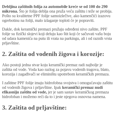
Debljina zaštitnih folija za automobile kreće se od 100 do 290
mikrona.
Što je folija deblja ona pruža veću zaštitu i teže se probija.
Pošto su kvalitetne PPF folije samoizlečive, ako kamenčići izazovu
ogrebotinu na foliji, malo izlaganje toploti će je popraviti.
Dakle, dok keramički premazi pružaju određeni nivo zaštite, PPF
folije su fizički slojevi koji deluju kao štit koji će sačuvati vašu boju
od udara kamenića na putu ili vrata na parkingu, ali i od raznih vrsta
prljavštine.
2. Zaštita od vodenih žigova i korozije:
Ako postoji jedna stvar koju keramički premaz radi najbolje je
zaštita od vode. Voda kao razlog za pojavu vodenih tragova, blato,
korozija i zagađivači se eliminištu upotrebom keramičkih premaza.
I zaštitne PPF folije imaju hidrofobna svojstva i omogućavaju zaštitu
od vodenih žigova i prljavštine. Ipak
keramički premaz nudi
efikasniju zaštitu od vode,
jer je sam sastav keramičkog premaza
hidrofoban i možemo reći da to i jeste njegova osnovna namena.
3. Zaštita od prljavštine: