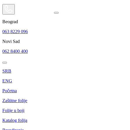
Beograd
063 8229 096
Novi Sad
062 8400 400
SRB
ENG
Početna
Zaštitne folije
Folije u boji
Katalog folija