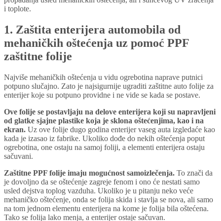
i toplote.
1. Zaštita enterijera automobila od
mehaničkih oštećenja uz pomoć PPF
zaštitne folije
Najviše mehaničkih oštećenja u vidu ogrebotina naprave putnici
potpuno slučajno. Zato je najsigurnije ugraditi zaštitne auto folije za
enterijer koje su potpuno providne i ne vide se kada se postave.
Ove folije se postavljaju na delove enterijera koji su napravljeni
od glatke sjajne plastike koja je sklona oštećenjima, kao i na
ekran.
Uz ove folije dugo godina enterijer vaseg auta izgledaće kao
kada je izasao iz fabrike. Ukoliko dođe do nekih oštećenja poput
ogrebotina, one ostaju na samoj foliji, a elementi enterijera ostaju
sačuvani.
Zaštitne PPF folije imaju mogućnost samoizlečenja.
To znači da
je dovoljno da se oštećenje zagreje fenom i ono će nestati samo
usled dejstva toplog vazduha. Ukoliko je u pitanju neko veće
mehaničko oštećenje, onda se folija skida i stavlja se nova, ali samo
na tom jednom elementu enterijera na kome je folija bila oštećena.
Tako se folija lako menja, a enterijer ostaje sačuvan.