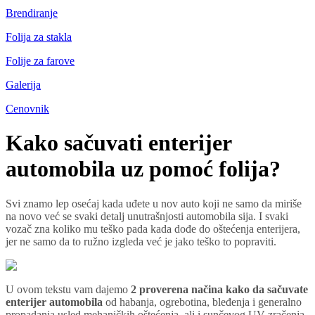
Brendiranje
Folija za stakla
Folije za farove
Galerija
Cenovnik
Kako sačuvati enterijer
automobila uz pomoć folija?
Svi znamo lep osećaj kada uđete u nov auto koji ne samo da miriše
na novo već se svaki detalj unutrašnjosti automobila sija. I svaki
vozač zna koliko mu teško pada kada dođe do oštećenja enterijera,
jer ne samo da to ružno izgleda već je jako teško to popraviti.
U ovom tekstu vam dajemo
2 proverena načina kako da sačuvate
enterijer automobila
od habanja, ogrebotina, bleđenja i generalno
propadanja usled mehaničkih oštećenja, ali i sunčevog UV zračenja