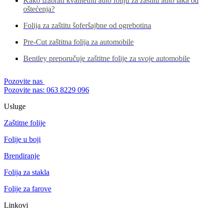
Kako izabrati kvalitetnu auto foliju za zaštitu auto laka od
oštećenja?
Folija za zaštitu šoferšajbne od ogrebotina
Pre-Cut zaštitna folija za automobile
Bentley preporučuje zaštitne folije za svoje automobile
Pozovite nas
Pozovite nas: 063 8229 096
Usluge
Zaštitne folije
Folije u boji
Brendiranje
Folija za stakla
Folije za farove
Linkovi