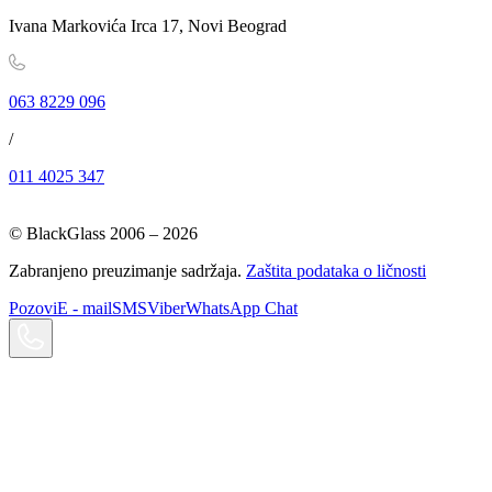
Ivana Markovića Irca 17, Novi Beograd
063 8229 096
/
011 4025 347
© BlackGlass 2006 –
2026
Zabranjeno preuzimanje sadržaja.
Zaštita podataka o ličnosti
Pozovi
E - mail
SMS
Viber
WhatsApp Chat