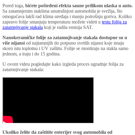
Pored toga,
bićete pošteđeni efekta saune prilikom ulaska u auto.
Sa zatamnjenim staklima unutrašnjost automobila je svežija, što
omogućava lakši rad klima uređaja i manju potrošnju goriva. Koliko
zapravo folije smanjuju temperaturu možete videti u
testu folija za
zatamnjivanje stakala
koji je radila emisija SAT.
Nanokeramičke folije za zatamnjivanje stakala dostupne su u
više nijansi
od najtamnijih do potpuno svetlih nijansi koje imaju
skoro istu toplotnu i UV zaštitu. Folije se montiraju na stakla samo
jednom, a traju i do 15 godina.
U ovom videu pogledajte kako izgleda proces ugradnje folija za
zatamnjivanje stakala:
Ukoliko želite da zaštitite enterijer svog automobila od