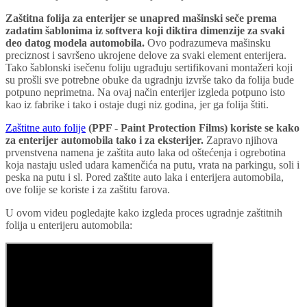
Zaštitna folija za enterijer se unapred mašinski seče prema
zadatim šablonima iz softvera koji diktira dimenzije za svaki
deo datog modela automobila.
Ovo podrazumeva mašinsku
preciznost i savršeno ukrojene delove za svaki element enterijera.
Tako šablonski isečenu foliju ugrađuju sertifikovani montažeri koji
su prošli sve potrebne obuke da ugradnju izvrše tako da folija bude
potpuno neprimetna. Na ovaj način enterijer izgleda potpuno isto
kao iz fabrike i tako i ostaje dugi niz godina, jer ga folija štiti.
Zaštitne auto folije
(PPF - Paint Protection Films) koriste se kako
za enterijer automobila tako i za eksterijer.
Zapravo njihova
prvenstvena namena je zaštita auto laka od oštećenja i ogrebotina
koja nastaju usled udara kamenčića na putu, vrata na parkingu, soli i
peska na putu i sl. Pored zaštite auto laka i enterijera automobila,
ove folije se koriste i za zaštitu farova.
U ovom videu pogledajte kako izgleda proces ugradnje zaštitnih
folija u enterijeru automobila: