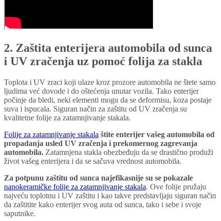
2. Zaštita enterijera automobila od sunca
i UV zračenja uz pomoć folija za stakla
Toplota i UV zraci koji ulaze kroz prozore automobila ne štete samo
ljudima već dovode i do oštećenja unutar vozila. Tako enterijer
počinje da bledi, neki elementi mogu da se deformisu, koza postaje
suva i ispucala. Siguran način za zaštitu od UV zračenja su
kvalitetne folije za zatamnjivanje stakala.
Folije za zatamnjivanje stakala
štite enterijer vašeg automobila od
propadanja usled UV zračenja i prekomernog zagrevanja
automobila.
Zatamnjena stakla obezbeđuju da se drastično produži
život vašeg enterijera i da se sačuva vrednost automobila.
Za potpunu zaštitu od sunca najefikasnije su se pokazale
nanokeramičke folije za zatamnjivanje stakala
. Ove folije pružaju
najveću toplotnu i UV zaštitu i kao takve predstavljaju siguran način
da zaštitite kako enterijer svog auta od sunca, tako i sebe i svoje
saputnike.