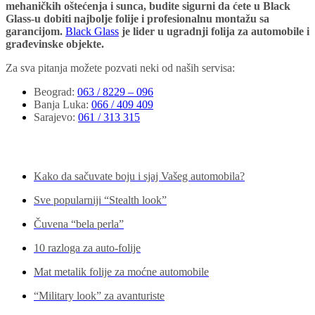
mehaničkih oštećenja i sunca, budite sigurni da ćete u Black
Glass-u dobiti najbolje folije i profesionalnu montažu sa
garancijom.
Black Glass
je lider u ugradnji folija za automobile i
građevinske objekte.
Za sva pitanja možete pozvati neki od naših servisa:
Beograd
:
063 / 8229 – 096
Banja Luka
:
066 / 409 409
Sarajevo
:
061 / 313 315
Pogledajte još...
Kako da sačuvate boju i sjaj Vašeg automobila?
Sve popularniji “Stealth look”
Čuvena “bela perla”
10 razloga za auto-folije
Mat metalik folije za moćne automobile
“Military look” za avanturiste